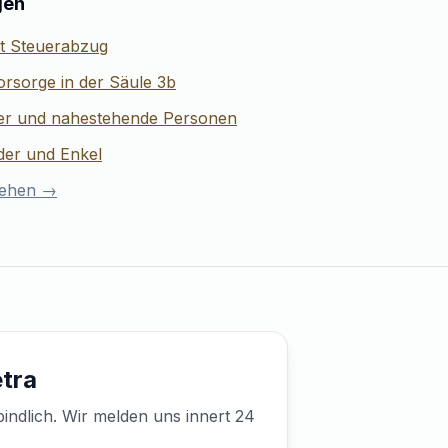
gen
it Steuerabzug
Vorsorge in der Säule 3b
ner und nahestehende Personen
nder und Enkel
sehen →
tra
indlich. Wir melden uns innert 24