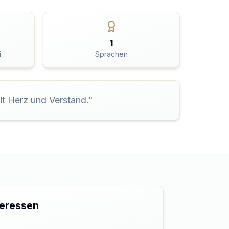
1
i
Sprachen
t Herz und Verstand.
"
teressen