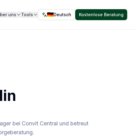
🇩🇪
ber uns
Tools
Deutsch
Kostenlose Beratung
Sprache wählen – aktuell
Deutsch
lin
ager bei Convit Central und betreut
orgeberatung.