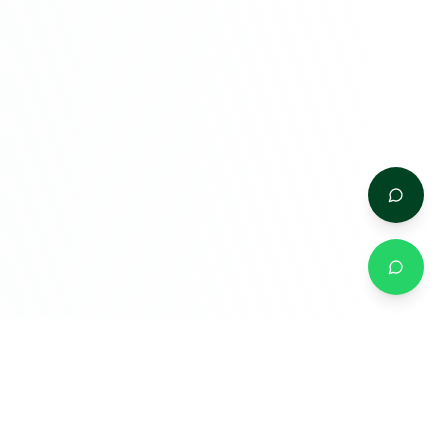
Kostenlosen 3a‑Check starten
In 5 Minuten – unverbindlich & kostenlos
Jetzt starten
Termin buchen