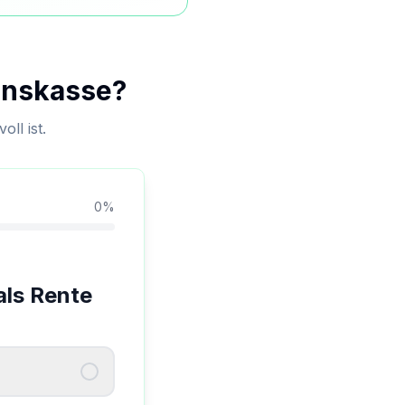
ionskasse?
ll ist.
0
%
als Rente