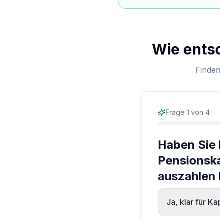
Wie entsc
Finden
Frage
1
von
4
Haben Sie 
Pensionska
auszahlen
Ja, klar für K