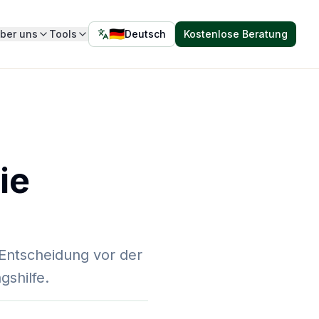
🇩🇪
ber uns
Tools
Deutsch
Kostenlose Beratung
Sprache wählen – aktuell
Deutsch
ie
 Entscheidung vor der
gshilfe.