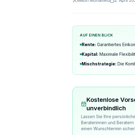
Milion Mohamed
2. April 2
AUF EINEN BLICK
Rente:
Garantiertes Einko
Kapital:
Maximale Flexibil
Mischstrategie:
Die Kombi
Kostenlose Vors
unverbindlich
Lassen Sie Ihre persönlich
Beraterinnen und Beratern 
einen Wunschtermin sicher