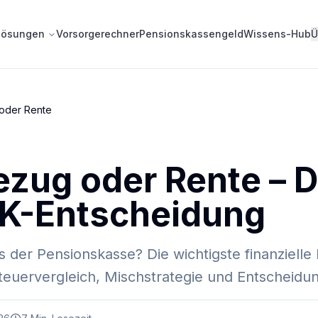
lösungen
Vorsorgerechner
Pensionskassengeld
Wissens-Hub
Ü
 oder Rente
ezug oder Rente – D
PK-Entscheidung
s der Pensionskasse? Die wichtigste finanzielle
teuervergleich, Mischstrategie und Entscheidun