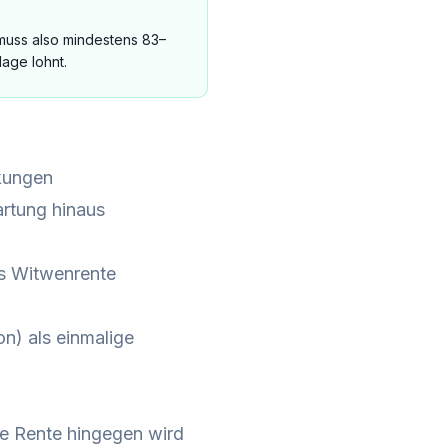
 muss also mindestens 83–
age lohnt.
kungen
artung hinaus
ls Witwenrente
n) als einmalige
ie Rente hingegen wird