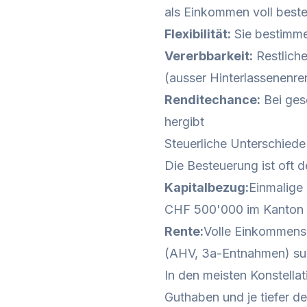
als Einkommen voll besteu
Flexibilität:
Sie bestimme
Vererbbarkeit:
Restliche
(ausser Hinterlassenenre
Renditechance:
Bei ges
hergibt
Steuerliche Unterschiede
Die Besteuerung ist oft 
Kapitalbezug:
Einmalige
CHF 500'000 im Kanton 
Rente:
Volle Einkommens
(AHV, 3a-Entnahmen) sum
In den meisten Konstellat
Guthaben und je tiefer 